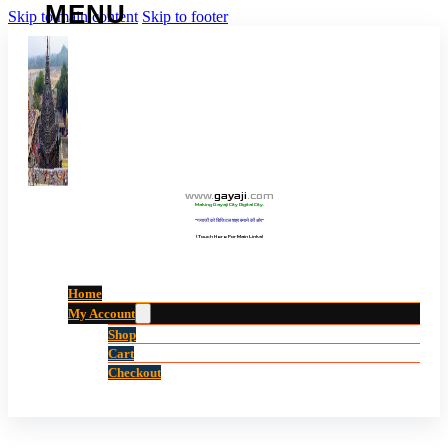
Skip to main content
Skip to footer
www
.
gayaji
.
com
Making Gayaji City Digital City.
“गयाजी को डिजिटल शहर बनाने की ओर”
(Touch Here For Main Links)
Home
My Account
Shop
Cart
Checkout