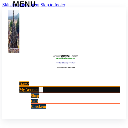
Skip to main content
Skip to footer
www
.
gayaji
.
com
Making Gayaji City Digital City.
“गयाजी को डिजिटल शहर बनाने की ओर”
(Touch Here For Main Links)
Home
My Account
Shop
Cart
Checkout