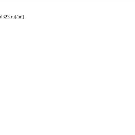
323.ru[/url] .