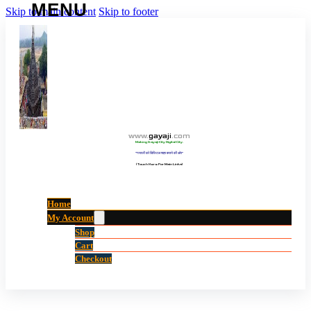
Skip to main content
Skip to footer
www
.
gayaji
.
com
Making Gayaji City Digital City.
“गयाजी को डिजिटल शहर बनाने की ओर”
(Touch Here For Main Links)
Home
My Account
Shop
Cart
Checkout