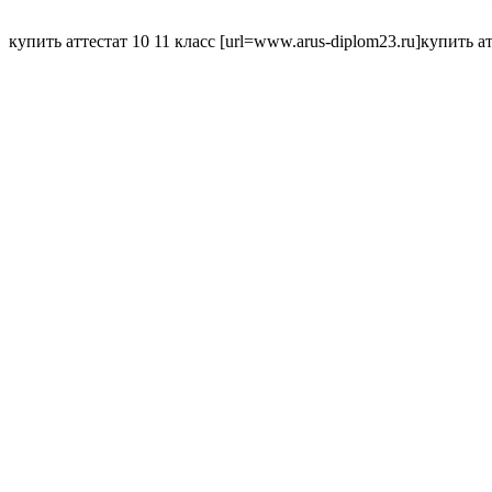
купить аттестат 10 11 класс [url=www.arus-diplom23.ru]купить атте