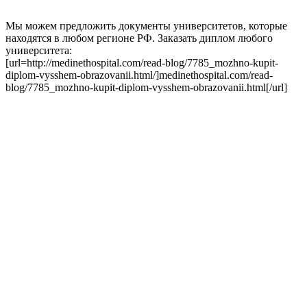
Мы можем предложить документы университетов, которые
находятся в любом регионе РФ. Заказать диплом любого
университета:
[url=http://medinethospital.com/read-blog/7785_mozhno-kupit-
diplom-vysshem-obrazovanii.html/]medinethospital.com/read-
blog/7785_mozhno-kupit-diplom-vysshem-obrazovanii.html[/url]