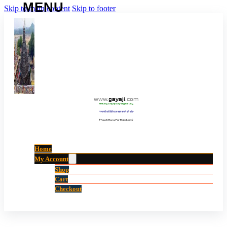
Skip to main content
Skip to footer
www
.
gayaji
.
com
Making Gayaji City Digital City.
“गयाजी को डिजिटल शहर बनाने की ओर”
(Touch Here For Main Links)
Home
My Account
Shop
Cart
Checkout