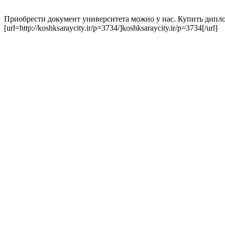
Приобрести документ университета можно у нас. Купить дипл
[url=http://koshksaraycity.ir/p=3734/]koshksaraycity.ir/p=3734[/url]