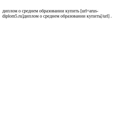
диплом о среднем образовании купить [url=arus-
diplom5.ru]диплом о среднем образовании купить[/url] .