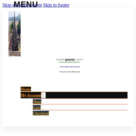
Skip to main content
Skip to footer
www
.
gayaji
.
com
Making Gayaji City Digital City.
“गयाजी को डिजिटल शहर बनाने की ओर”
(Touch Here For Main Links)
Home
My Account
Shop
Cart
Checkout