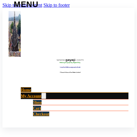
Skip to main content
Skip to footer
www
.
gayaji
.
com
Making Gayaji City Digital City.
“गयाजी को डिजिटल शहर बनाने की ओर”
(Touch Here For Main Links)
Home
My Account
Shop
Cart
Checkout