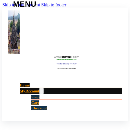
Skip to main content
Skip to footer
www
.
gayaji
.
com
Making Gayaji City Digital City.
“गयाजी को डिजिटल शहर बनाने की ओर”
(Touch Here For Main Links)
Home
My Account
Shop
Cart
Checkout