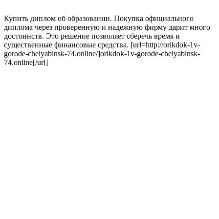
Купить диплом об образовании. Покупка официального
диплома через проверенную и надежную фирму дарит много
достоинств. Это решение позволяет сберечь время и
существенные финансовые средства. [url=http://orikdok-1v-
gorode-chelyabinsk-74.online/]orikdok-1v-gorode-chelyabinsk-
74.online[/url]