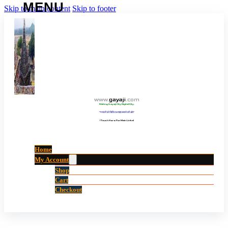
Skip to main content
Skip to footer
www
.
gayaji
.
com
Making Gayaji City Digital City.
“गयाजी को डिजिटल शहर बनाने की ओर”
(Touch Here For Main Links)
Home
My Account
Shop
Cart
Checkout