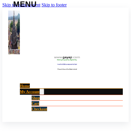
Skip to main content
Skip to footer
www
.
gayaji
.
com
Making Gayaji City Digital City.
“गयाजी को डिजिटल शहर बनाने की ओर”
(Touch Here For Main Links)
Home
My Account
Shop
Cart
Checkout