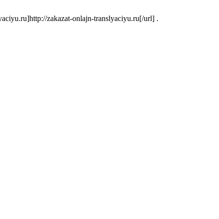
yu.ru]http://zakazat-onlajn-translyaciyu.ru[/url] .