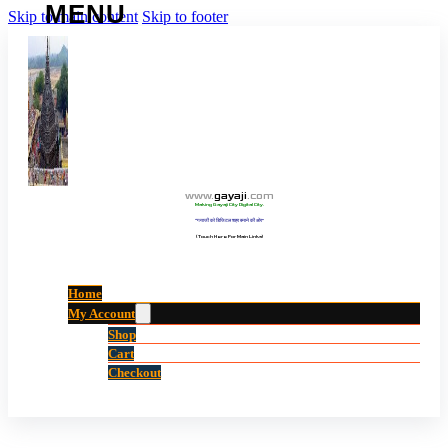
Skip to main content
Skip to footer
www
.
gayaji
.
com
Making Gayaji City Digital City.
“गयाजी को डिजिटल शहर बनाने की ओर”
(Touch Here For Main Links)
Home
My Account
Shop
Cart
Checkout