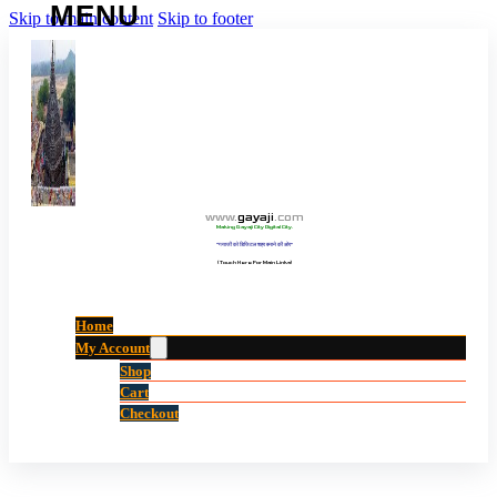
Skip to main content
Skip to footer
www
.
gayaji
.
com
Making Gayaji City Digital City.
“गयाजी को डिजिटल शहर बनाने की ओर”
(Touch Here For Main Links)
Home
My Account
Shop
Cart
Checkout