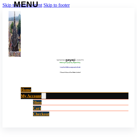
Skip to main content
Skip to footer
www
.
gayaji
.
com
Making Gayaji City Digital City.
“गयाजी को डिजिटल शहर बनाने की ओर”
(Touch Here For Main Links)
Home
My Account
Shop
Cart
Checkout