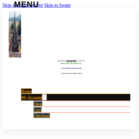
Skip to main content
Skip to footer
www
.
gayaji
.
com
Making Gayaji City Digital City.
“गयाजी को डिजिटल शहर बनाने की ओर”
(Touch Here For Main Links)
Home
My Account
Shop
Cart
Checkout