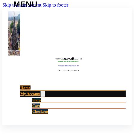
Skip to main content
Skip to footer
www
.
gayaji
.
com
Making Gayaji City Digital City.
“गयाजी को डिजिटल शहर बनाने की ओर”
(Touch Here For Main Links)
Home
My Account
Shop
Cart
Checkout