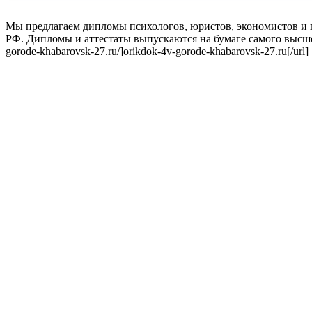
Мы предлагаем дипломы психологов, юристов, экономистов и
РФ. Дипломы и аттестаты выпускаются на бумаге самого высшего
gorode-khabarovsk-27.ru/]orikdok-4v-gorode-khabarovsk-27.ru[/url]