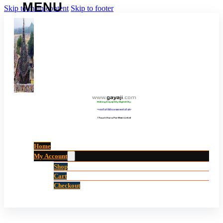
Skip to main content
Skip to footer
www
.
gayaji
.
com
Making Gayaji City Digital City.
“गयाजी को डिजिटल शहर बनाने की ओर”
(Touch Here For Main Links)
Home
My Account
Shop
Cart
Checkout