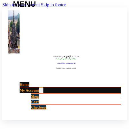
Skip to main content
Skip to footer
www
.
gayaji
.
com
Making Gayaji City Digital City.
“गयाजी को डिजिटल शहर बनाने की ओर”
(Touch Here For Main Links)
Home
My Account
Shop
Cart
Checkout