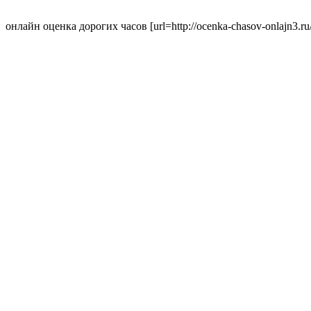
онлайн оценка дорогих часов [url=http://ocenka-chasov-onlajn3.ru/]h