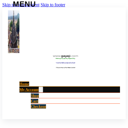
Skip to main content
Skip to footer
www
.
gayaji
.
com
Making Gayaji City Digital City.
“गयाजी को डिजिटल शहर बनाने की ओर”
(Touch Here For Main Links)
Home
My Account
Shop
Cart
Checkout