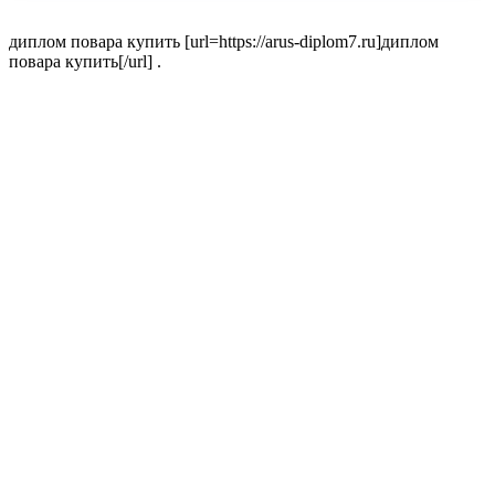
диплом повара купить [url=https://arus-diplom7.ru]диплом
повара купить[/url] .