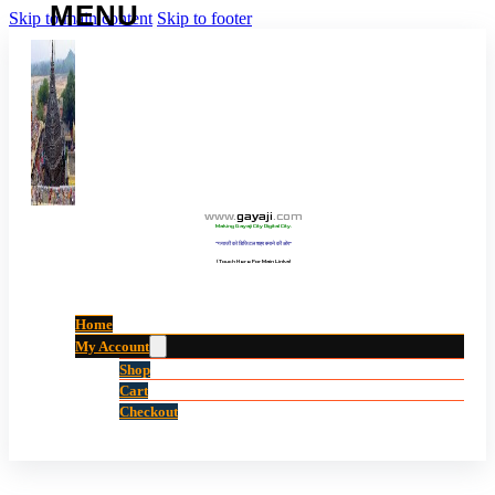
Skip to main content
Skip to footer
www
.
gayaji
.
com
Making Gayaji City Digital City.
“गयाजी को डिजिटल शहर बनाने की ओर”
(Touch Here For Main Links)
Home
My Account
Shop
Cart
Checkout