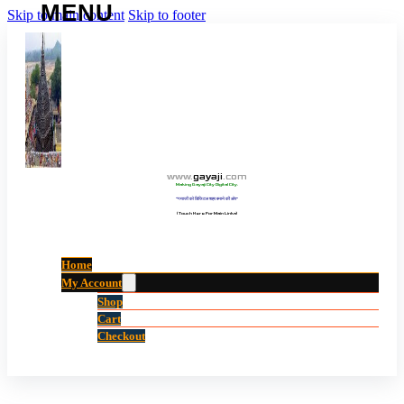
Skip to main content
Skip to footer
www
.
gayaji
.
com
Making Gayaji City Digital City.
“गयाजी को डिजिटल शहर बनाने की ओर”
(Touch Here For Main Links)
Home
My Account
Shop
Cart
Checkout