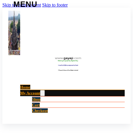
Skip to main content
Skip to footer
www
.
gayaji
.
com
Making Gayaji City Digital City.
“गयाजी को डिजिटल शहर बनाने की ओर”
(Touch Here For Main Links)
Home
My Account
Shop
Cart
Checkout