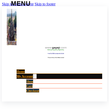
Skip to main content
Skip to footer
www
.
gayaji
.
com
Making Gayaji City Digital City.
“गयाजी को डिजिटल शहर बनाने की ओर”
(Touch Here For Main Links)
Home
My Account
Shop
Cart
Checkout