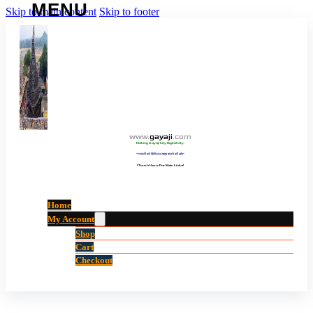
Skip to main content
Skip to footer
www
.
gayaji
.
com
Making Gayaji City Digital City.
“गयाजी को डिजिटल शहर बनाने की ओर”
(Touch Here For Main Links)
Home
My Account
Shop
Cart
Checkout