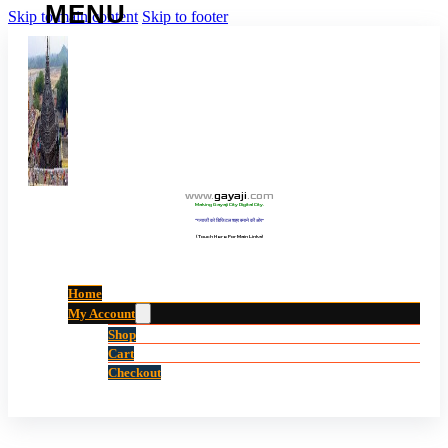
Skip to main content
Skip to footer
www
.
gayaji
.
com
Making Gayaji City Digital City.
“गयाजी को डिजिटल शहर बनाने की ओर”
(Touch Here For Main Links)
Home
My Account
Shop
Cart
Checkout