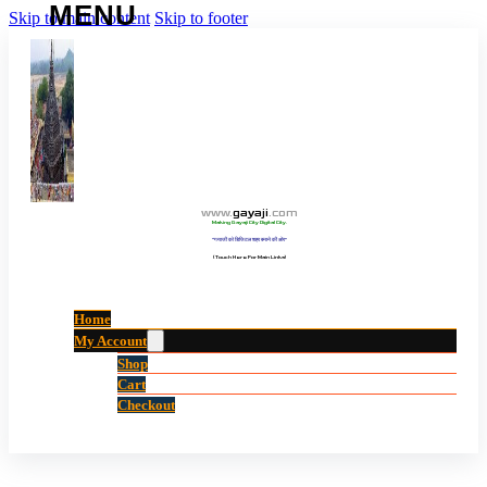
Skip to main content
Skip to footer
www
.
gayaji
.
com
Making Gayaji City Digital City.
“गयाजी को डिजिटल शहर बनाने की ओर”
(Touch Here For Main Links)
Home
My Account
Shop
Cart
Checkout