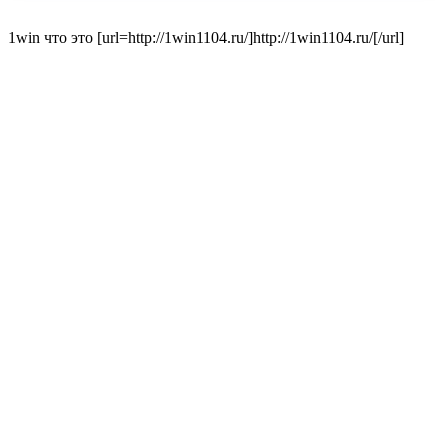
1win что это [url=http://1win1104.ru/]http://1win1104.ru/[/url]