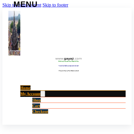
Skip to main content
Skip to footer
www
.
gayaji
.
com
Making Gayaji City Digital City.
“गयाजी को डिजिटल शहर बनाने की ओर”
(Touch Here For Main Links)
Home
My Account
Shop
Cart
Checkout