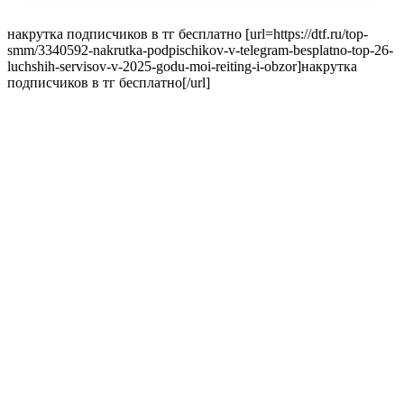
накрутка подписчиков в тг бесплатно [url=https://dtf.ru/top-
smm/3340592-nakrutka-podpischikov-v-telegram-besplatno-top-26-
luchshih-servisov-v-2025-godu-moi-reiting-i-obzor]накрутка
подписчиков в тг бесплатно[/url]