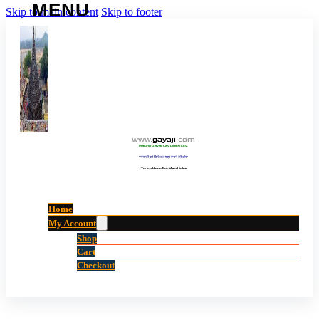
Skip to main content
Skip to footer
www
.
gayaji
.
com
Making Gayaji City Digital City.
“गयाजी को डिजिटल शहर बनाने की ओर”
(Touch Here For Main Links)
Home
My Account
Shop
Cart
Checkout